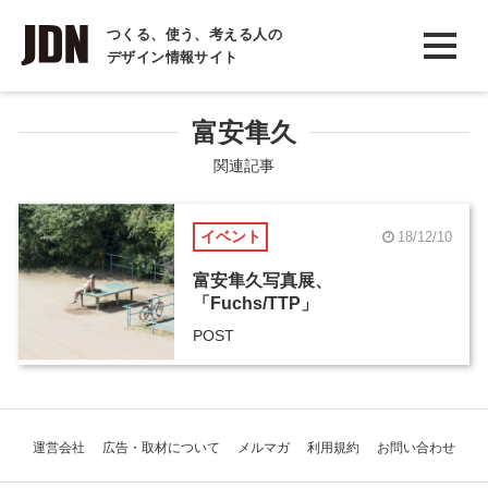
INTERVIEW
つくる、使う、考える人の
デザイン情報サイト
インタビュー
REPORT
富安隼久
レポート
関連記事
COLUMN
イベント
18/12/10
コラム
富安隼久写真展、
「Fuchs/TTP」
POST
運営会社
広告・取材について
メルマガ
利用規約
お問い合わせ