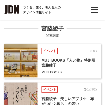
INTERVIEW
つくる、使う、考える人の
デザイン情報サイト
インタビュー
REPORT
宮脇綾子
レポート
関連記事
COLUMN
イベント
8/7
コラム
MUJI BOOKS『人と物』特別展
宮脇綾子
MUJI BOOKS
イベント
17/9/27
宮脇綾子 美しいアプリケ 布
がつむぐ暮らしの装い