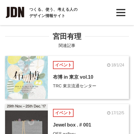
INTERVIEW
つくる、使う、考える人の
デザイン情報サイト
インタビュー
REPORT
宮田有理
レポート
関連記事
COLUMN
イベント
18/1/24
コラム
布博 in 東京 vol.10
TRC 東京流通センター
イベント
17/12/5
Jewel box . # 001
OFS gallery