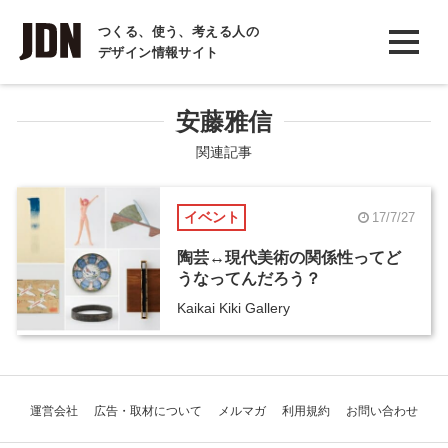
INTERVIEW
つくる、使う、考える人の
デザイン情報サイト
インタビュー
REPORT
安藤雅信
レポート
関連記事
COLUMN
イベント
17/7/27
コラム
陶芸↔現代美術の関係性ってど
うなってんだろう？
Kaikai Kiki Gallery
運営会社
広告・取材について
メルマガ
利用規約
お問い合わせ