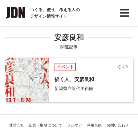
INTERVIEW
つくる、使う、考える人の
デザイン情報サイト
インタビュー
REPORT
安彦良和
レポート
関連記事
COLUMN
イベント
4/8
コラム
描く人、安彦良和
新潟県立近代美術館
運営会社
広告・取材について
メルマガ
利用規約
お問い合わせ