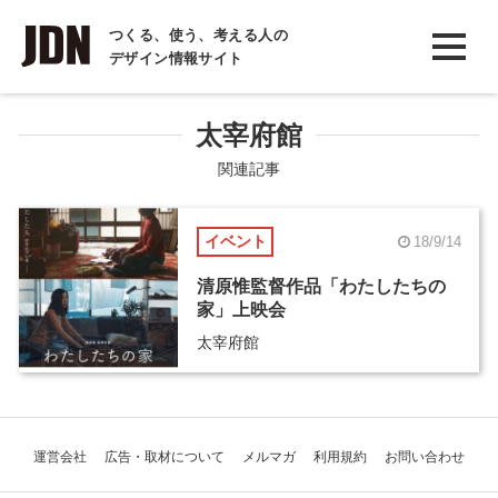
INTERVIEW
つくる、使う、考える人の
デザイン情報サイト
インタビュー
REPORT
太宰府館
レポート
関連記事
COLUMN
イベント
18/9/14
コラム
清原惟監督作品「わたしたちの
家」上映会
太宰府館
運営会社
広告・取材について
メルマガ
利用規約
お問い合わせ