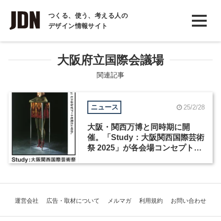
INTERVIEW
つくる、使う、考える人の
デザイン情報サイト
インタビュー
REPORT
大阪府立国際会議場
レポート
関連記事
COLUMN
ニュース
25/2/28
コラム
大阪・関西万博と同時期に開
催。「Study：大阪関西国際芸術
祭 2025」が各会場コンセプトと
展示詳細を発表
運営会社
広告・取材について
メルマガ
利用規約
お問い合わせ