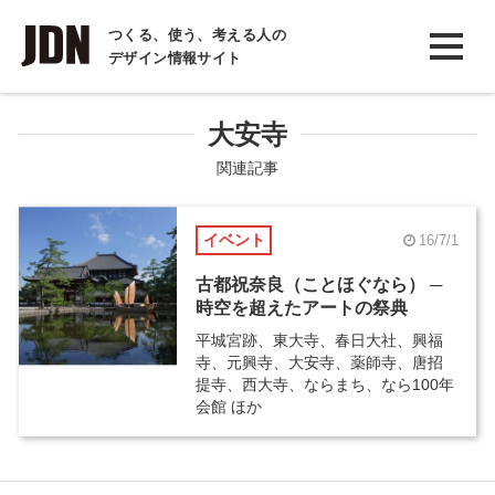
INTERVIEW
つくる、使う、考える人の
デザイン情報サイト
インタビュー
REPORT
大安寺
レポート
関連記事
COLUMN
イベント
16/7/1
コラム
古都祝奈良（ことほぐなら） ─
時空を超えたアートの祭典
平城宮跡、東大寺、春日大社、興福
寺、元興寺、大安寺、薬師寺、唐招
提寺、西大寺、ならまち、なら100年
会館 ほか