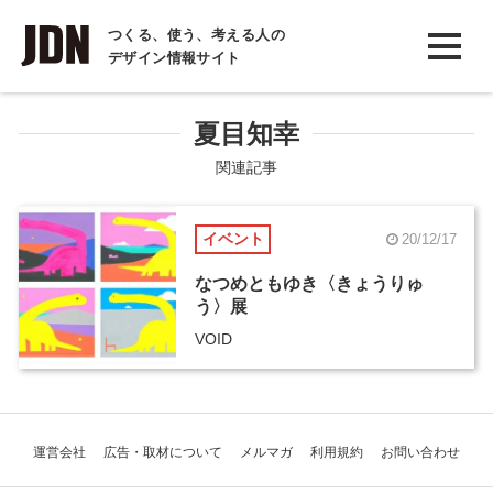
INTERVIEW
つくる、使う、考える人の
デザイン情報サイト
インタビュー
REPORT
夏目知幸
レポート
関連記事
COLUMN
イベント
20/12/17
コラム
なつめともゆき〈きょうりゅ
う〉展
VOID
運営会社
広告・取材について
メルマガ
利用規約
お問い合わせ