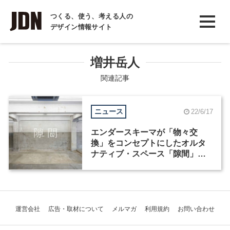
INTERVIEW
つくる、使う、考える人の
デザイン情報サイト
インタビュー
REPORT
増井岳人
レポート
関連記事
COLUMN
ニュース
22/6/17
コラム
エンダースキーマが「物々交
換」をコンセプトにしたオルタ
ナティブ・スペース「隙間」を
東京・蔵前にオープン
運営会社
広告・取材について
メルマガ
利用規約
お問い合わせ