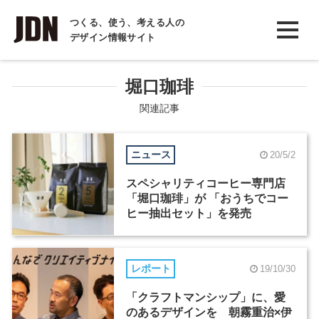
INTERVIEW
つくる、使う、考える人の
デザイン情報サイト
インタビュー
REPORT
堀口珈琲
レポート
関連記事
COLUMN
ニュース
20/5/2
コラム
スペシャリティコーヒー専門店
「堀口珈琲」が 「おうちでコー
ヒー抽出セット」を発売
レポート
19/10/30
「クラフトマンシップ」に、愛
のあるデザインを 朝霧重治×伊