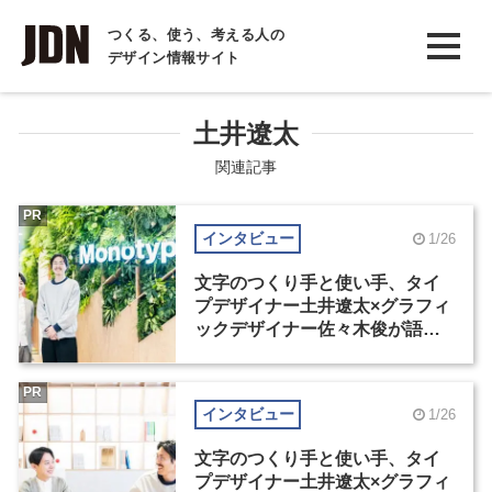
INTERVIEW
つくる、使う、考える人の
デザイン情報サイト
インタビュー
REPORT
土井遼太
レポート
関連記事
COLUMN
PR
インタビュー
1/26
コラム
文字のつくり手と使い手、タイ
プデザイナー土井遼太×グラフィ
ックデザイナー佐々木俊が語る
フォントの可能性（1）
PR
インタビュー
1/26
文字のつくり手と使い手、タイ
プデザイナー土井遼太×グラフィ