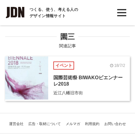
INTERVIEW
つくる、使う、考える人の
デザイン情報サイト
インタビュー
REPORT
園三
レポート
関連記事
COLUMN
イベント
18/7/2
コラム
国際芸術祭 BIWAKOビエンナー
レ2018
近江八幡旧市街
運営会社
広告・取材について
メルマガ
利用規約
お問い合わせ