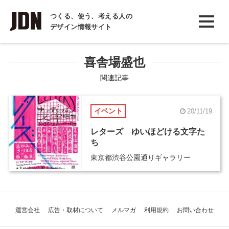
INTERVIEW
つくる、使う、考える人の
デザイン情報サイト
インタビュー
REPORT
喜舎場盛也
レポート
関連記事
COLUMN
イベント
20/11/19
コラム
レターズ ゆいほどける文字た
ち
東京都渋谷公園通りギャラリー
運営会社
広告・取材について
メルマガ
利用規約
お問い合わせ