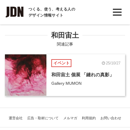
INTERVIEW
つくる、使う、考える人の
デザイン情報サイト
インタビュー
REPORT
和田宙土
レポート
関連記事
COLUMN
イベント
25/10/27
コラム
和田宙土 個展 「縺れの真影」
Gallery MUMON
運営会社
広告・取材について
メルマガ
利用規約
お問い合わせ