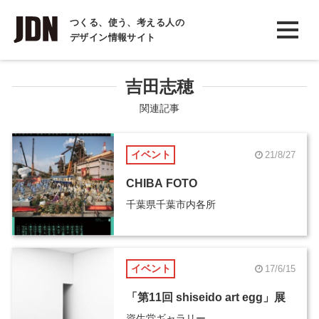
INTERVIEW
つくる、使う、考える人の
デザイン情報サイト
インタビュー
REPORT
吉田志穂
レポート
関連記事
COLUMN
イベント
21/8/27
コラム
CHIBA FOTO
千葉県千葉市内各所
イベント
17/6/15
「第11回 shiseido art egg」展
資生堂ギャラリー