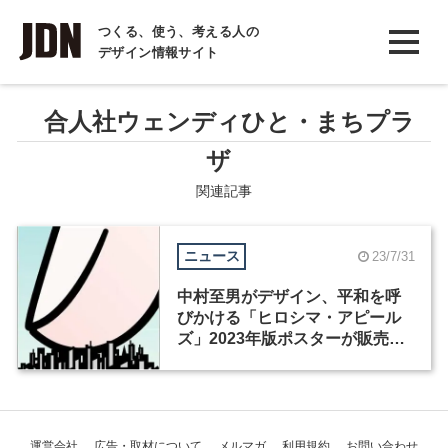
INTERVIEW
つくる、使う、考える人の
デザイン情報サイト
インタビュー
REPORT
合人社ウェンディひと・まちプラ
レポート
ザ
COLUMN
関連記事
コラム
ニュース
23/7/31
中村至男がデザイン、平和を呼
びかける「ヒロシマ・アピール
ズ」2023年版ポスターが販売開
始
運営会社
広告・取材について
メルマガ
利用規約
お問い合わせ