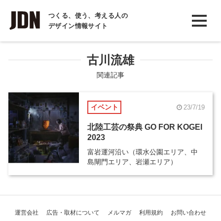
INTERVIEW
つくる、使う、考える人の
デザイン情報サイト
インタビュー
REPORT
古川流雄
レポート
関連記事
COLUMN
イベント
23/7/19
コラム
北陸工芸の祭典 GO FOR KOGEI
2023
富岩運河沿い（環水公園エリア、中
島閘門エリア、岩瀬エリア）
運営会社
広告・取材について
メルマガ
利用規約
お問い合わせ