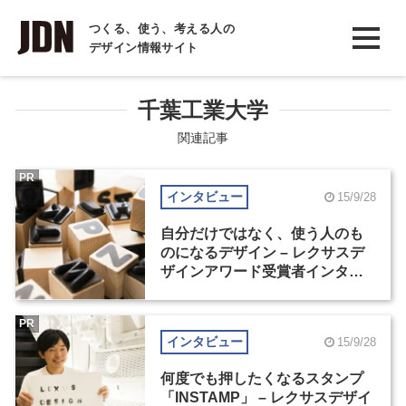
INTERVIEW
つくる、使う、考える人の
デザイン情報サイト
インタビュー
REPORT
千葉工業大学
レポート
関連記事
COLUMN
PR
インタビュー
15/9/28
コラム
自分だけではなく、使う人のも
のになるデザイン – レクサスデ
ザインアワード受賞者インタビ
ュー（2）
PR
インタビュー
15/9/28
何度でも押したくなるスタンプ
「INSTAMP」 – レクサスデザイ