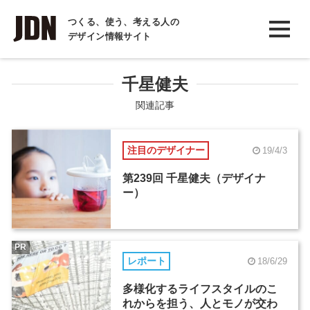
INTERVIEW
つくる、使う、考える人の
デザイン情報サイト
インタビュー
REPORT
千星健夫
レポート
関連記事
COLUMN
注目のデザイナー
19/4/3
コラム
第239回 千星健夫（デザイナ
ー）
PR
レポート
18/6/29
多様化するライフスタイルのこ
れからを担う、人とモノが交わ