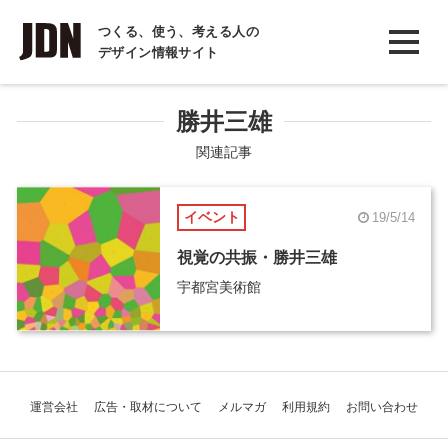
INTERVIEW
つくる、使う、考える人の
デザイン情報サイト
インタビュー
REPORT
勝井三雄
レポート
関連記事
COLUMN
イベント
19/5/14
コラム
視覚の共振・勝井三雄
宇都宮美術館
運営会社
広告・取材について
メルマガ
利用規約
お問い合わせ