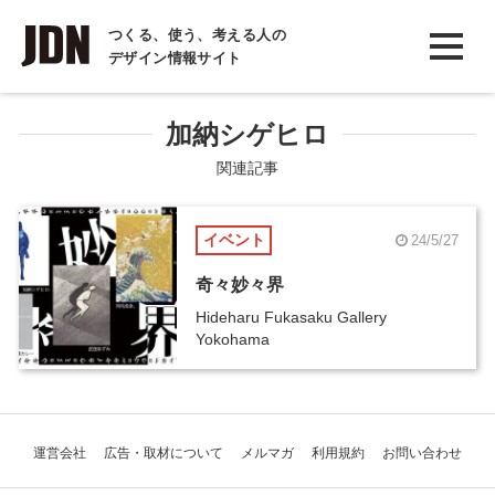
INTERVIEW
つくる、使う、考える人の
デザイン情報サイト
インタビュー
REPORT
加納シゲヒロ
レポート
関連記事
COLUMN
イベント
24/5/27
コラム
奇々妙々界
Hideharu Fukasaku Gallery
Yokohama
運営会社
広告・取材について
メルマガ
利用規約
お問い合わせ