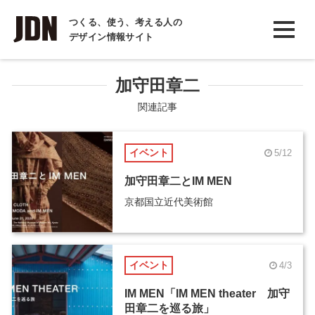
INTERVIEW
つくる、使う、考える人の
デザイン情報サイト
インタビュー
REPORT
加守田章二
レポート
関連記事
COLUMN
イベント
5/12
コラム
加守田章二とIM MEN
京都国立近代美術館
イベント
4/3
IM MEN「IM MEN theater 加守
田章二を巡る旅」