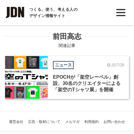
INTERVIEW
つくる、使う、考える人の
デザイン情報サイト
インタビュー
REPORT
前田高志
レポート
関連記事
COLUMN
ニュース
25/7/28
コラム
EPOCHが「架空レーベル」創
設、30名のクリエイターによる
「架空のTシャツ展」を開催
運営会社
広告・取材について
メルマガ
利用規約
お問い合わせ