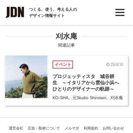
INTERVIEW
つくる、使う、考える人の
デザイン情報サイト
インタビュー
REPORT
刈水庵
レポート
関連記事
COLUMN
イベント
25/9/30
コラム
プロジェッティスタ 城谷耕
生 ～イタリアから雲仙小浜へ
ひとりのデザイナーの軌跡～
KO-SHA、元Studio Shirotani、刈水庵
運営会社
広告・取材について
メルマガ
利用規約
お問い合わせ