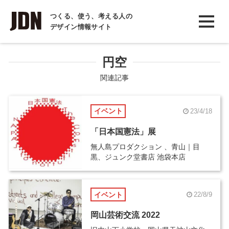
INTERVIEW
つくる、使う、考える人の
デザイン情報サイト
インタビュー
REPORT
円空
レポート
関連記事
COLUMN
イベント
23/4/18
コラム
「日本国憲法」展
無人島プロダクション 、青山｜目
黒、ジュンク堂書店 池袋本店
イベント
22/8/9
岡山芸術交流 2022