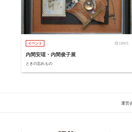
18/6/1
イベント
内間安瑆・内間俊子展
ときの忘れもの
運営