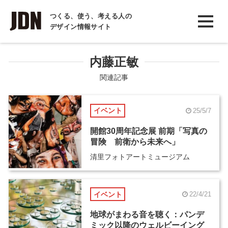
INTERVIEW
つくる、使う、考える人の
デザイン情報サイト
インタビュー
REPORT
内藤正敏
レポート
関連記事
COLUMN
イベント
25/5/7
コラム
開館30周年記念展 前期「写真の
冒険 前衛から未来へ」
清里フォトアートミュージアム
イベント
22/4/21
地球がまわる音を聴く：パンデ
ミック以降のウェルビーイング