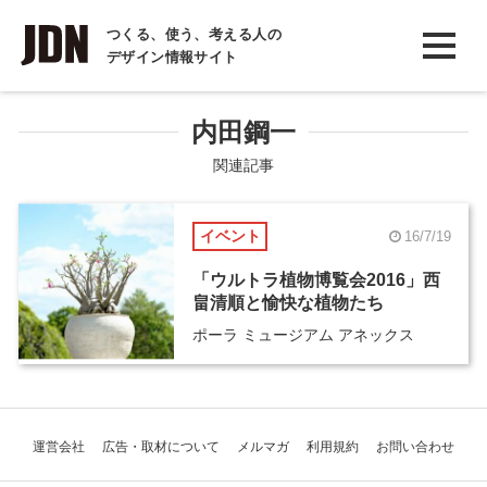
INTERVIEW
つくる、使う、考える人の
デザイン情報サイト
インタビュー
REPORT
内田鋼一
レポート
関連記事
COLUMN
イベント
16/7/19
コラム
「ウルトラ植物博覧会2016」西
畠清順と愉快な植物たち
ポーラ ミュージアム アネックス
運営会社
広告・取材について
メルマガ
利用規約
お問い合わせ