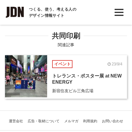
INTERVIEW
つくる、使う、考える人の
デザイン情報サイト
インタビュー
REPORT
共同印刷
レポート
関連記事
COLUMN
イベント
23/9/4
コラム
トレランス・ポスター展 at NEW
ENERGY
新宿住友ビル三角広場
運営会社
広告・取材について
メルマガ
利用規約
お問い合わせ