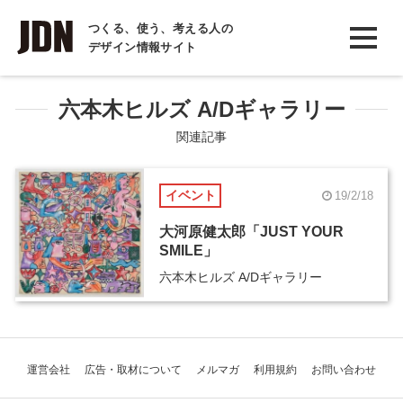
INTERVIEW
つくる、使う、考える人の
デザイン情報サイト
インタビュー
REPORT
六本木ヒルズ A/Dギャラリー
レポート
関連記事
COLUMN
イベント
19/2/18
コラム
大河原健太郎「JUST YOUR
SMILE」
六本木ヒルズ A/Dギャラリー
運営会社
広告・取材について
メルマガ
利用規約
お問い合わせ