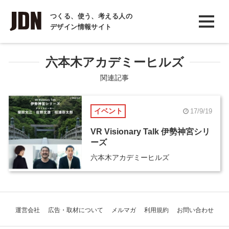
INTERVIEW
つくる、使う、考える人の
デザイン情報サイト
インタビュー
REPORT
六本木アカデミーヒルズ
レポート
関連記事
COLUMN
イベント
17/9/19
コラム
VR Visionary Talk 伊勢神宮シリ
ーズ
六本木アカデミーヒルズ
運営会社
広告・取材について
メルマガ
利用規約
お問い合わせ