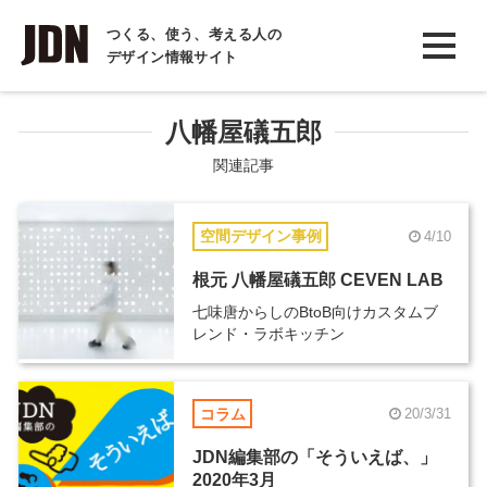
INTERVIEW
つくる、使う、考える人の
デザイン情報サイト
インタビュー
REPORT
八幡屋礒五郎
レポート
関連記事
COLUMN
空間デザイン事例
4/10
コラム
根元 八幡屋礒五郎 CEVEN LAB
七味唐からしのBtoB向けカスタムブ
レンド・ラボキッチン
コラム
20/3/31
JDN編集部の「そういえば、」
2020年3月