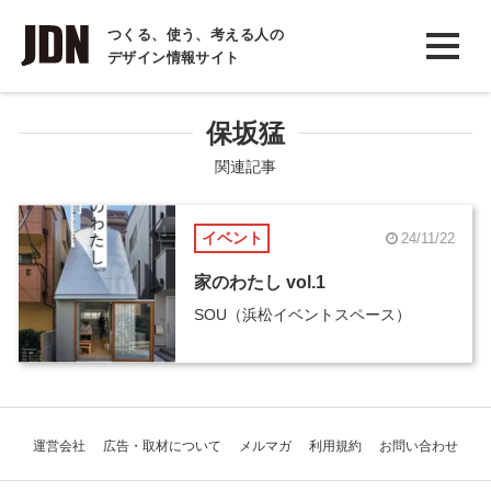
INTERVIEW
つくる、使う、考える人の
デザイン情報サイト
インタビュー
REPORT
保坂猛
レポート
関連記事
COLUMN
イベント
24/11/22
コラム
家のわたし vol.1
SOU（浜松イベントスペース）
運営会社
広告・取材について
メルマガ
利用規約
お問い合わせ