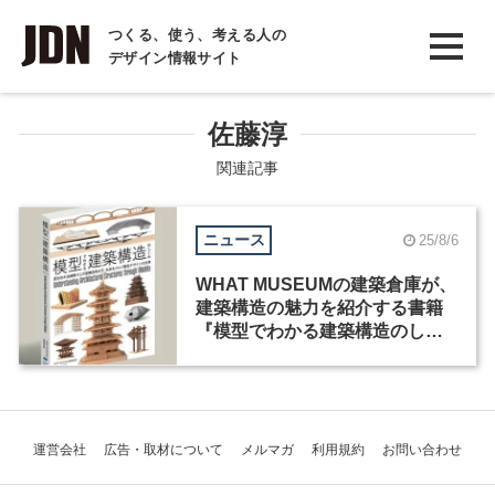
INTERVIEW
つくる、使う、考える人の
デザイン情報サイト
インタビュー
REPORT
佐藤淳
レポート
関連記事
COLUMN
ニュース
25/8/6
コラム
WHAT MUSEUMの建築倉庫が、
建築構造の魅力を紹介する書籍
『模型でわかる建築構造のしく
み』を出版
運営会社
広告・取材について
メルマガ
利用規約
お問い合わせ