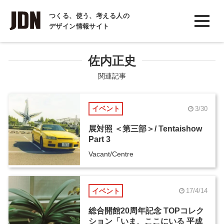
INTERVIEW
つくる、使う、考える人の
デザイン情報サイト
インタビュー
REPORT
佐内正史
レポート
関連記事
COLUMN
イベント
3/30
コラム
展対照 ＜第三部＞/ Tentaishow
Part 3
Vacant/Centre
イベント
17/4/14
総合開館20周年記念 TOPコレク
ション「いま、ここにいる 平成