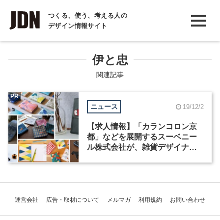
INTERVIEW
つくる、使う、考える人の
デザイン情報サイト
インタビュー
REPORT
伊と忠
レポート
関連記事
COLUMN
PR
ニュース
19/12/2
コラム
【求人情報】「カランコロン京
都」などを展開するスーベニー
ル株式会社が、雑貨デザイナー
ほか2職種を募集
運営会社
広告・取材について
メルマガ
利用規約
お問い合わせ