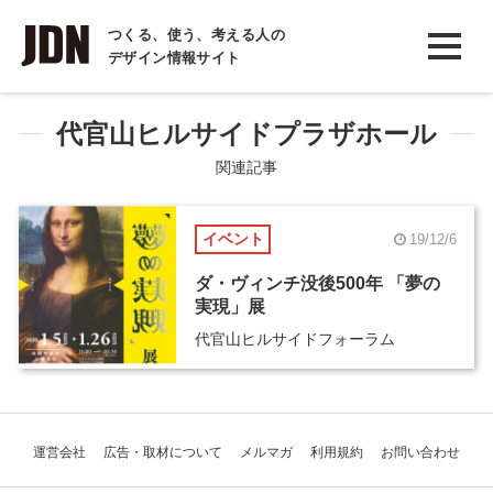
INTERVIEW
つくる、使う、考える人の
デザイン情報サイト
インタビュー
REPORT
代官山ヒルサイドプラザホール
レポート
関連記事
COLUMN
イベント
19/12/6
コラム
ダ・ヴィンチ没後500年 「夢の
実現」展
代官山ヒルサイドフォーラム
運営会社
広告・取材について
メルマガ
利用規約
お問い合わせ