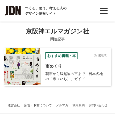
INTERVIEW
つくる、使う、考える人の
デザイン情報サイト
インタビュー
REPORT
京阪神エルマガジン社
レポート
関連記事
COLUMN
おすすめ書籍・本
15/6/5
コラム
市めくり
朝市から縁起物の市まで、日本各地
の「市（いち）」ガイド
運営会社
広告・取材について
メルマガ
利用規約
お問い合わせ