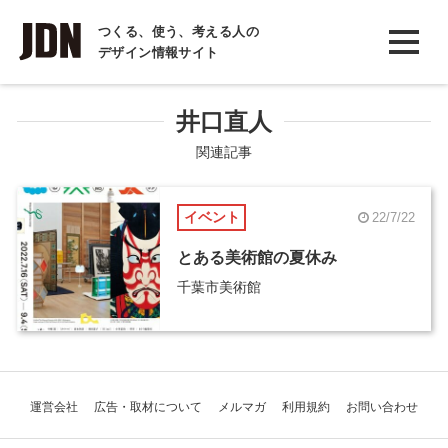
INTERVIEW
つくる、使う、考える人の
デザイン情報サイト
インタビュー
REPORT
井口直人
レポート
関連記事
COLUMN
イベント
22/7/22
コラム
とある美術館の夏休み
千葉市美術館
運営会社
広告・取材について
メルマガ
利用規約
お問い合わせ