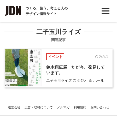
INTERVIEW
つくる、使う、考える人の
デザイン情報サイト
インタビュー
REPORT
二子玉川ライズ
レポート
関連記事
COLUMN
イベント
24/4/4
コラム
鈴木康広展 ただ今、発見して
います。
二子玉川ライズ スタジオ ＆ ホール
運営会社
広告・取材について
メルマガ
利用規約
お問い合わせ