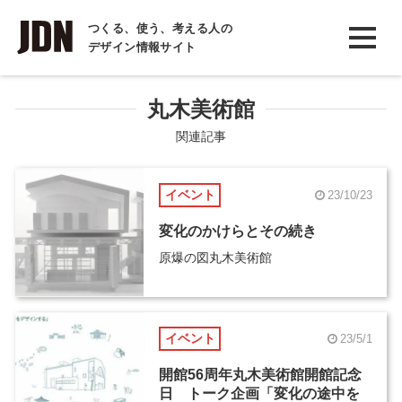
INTERVIEW
つくる、使う、考える人の
デザイン情報サイト
インタビュー
REPORT
丸木美術館
レポート
関連記事
COLUMN
イベント
23/10/23
コラム
変化のかけらとその続き
原爆の図丸木美術館
イベント
23/5/1
開館56周年丸木美術館開館記念
日 トーク企画「変化の途中を