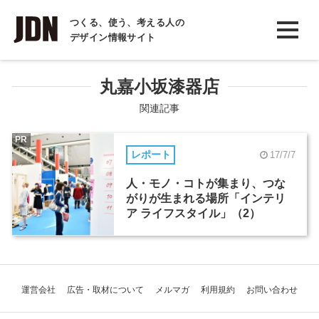
INTERVIEW
つくる、使う、考える人の
デザイン情報サイト
インタビュー
REPORT
丸嘉小坂漆器店
レポート
関連記事
COLUMN
PR
レポート
17/7/7
コラム
人・モノ・コトが集まり、つな
がりが生まれる場所「インテリ
ア ライフスタイル」（2）
運営会社
広告・取材について
メルマガ
利用規約
お問い合わせ