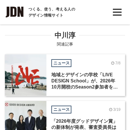
INTERVIEW
つくる、使う、考える人の
デザイン情報サイト
インタビュー
REPORT
中川淳
レポート
関連記事
COLUMN
ニュース
7/8
コラム
地域とデザインの学校「LIVE
DESIGN School」が、2026年
10月開校のSeason2参加者を募
集
ニュース
3/19
「2026年度グッドデザイン賞」
の新体制が発表、審査委員長は