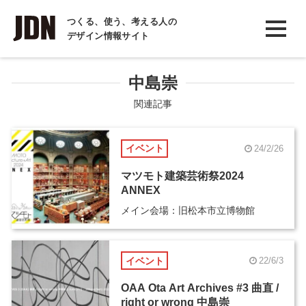
INTERVIEW
つくる、使う、考える人の
デザイン情報サイト
インタビュー
REPORT
中島崇
レポート
関連記事
COLUMN
イベント
24/2/26
コラム
マツモト建築芸術祭2024
ANNEX
メイン会場：旧松本市立博物館
イベント
22/6/3
OAA Ota Art Archives #3 曲直 /
right or wrong 中島崇