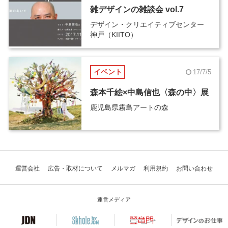
雑デザインの雑談会 vol.7
デザイン・クリエイティブセンター
神戸（KIITO）
イベント
17/7/5
森本千絵×中島信也〈森の中〉展
鹿児島県霧島アートの森
運営会社
広告・取材について
メルマガ
利用規約
お問い合わせ
運営メディア