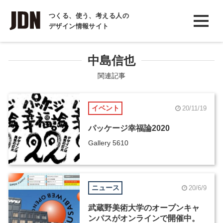
INTERVIEW
つくる、使う、考える人の
デザイン情報サイト
インタビュー
REPORT
中島信也
レポート
関連記事
COLUMN
イベント
20/11/19
コラム
パッケージ幸福論2020
Gallery 5610
ニュース
20/6/9
武蔵野美術大学のオープンキャ
ンパスがオンラインで開催中。