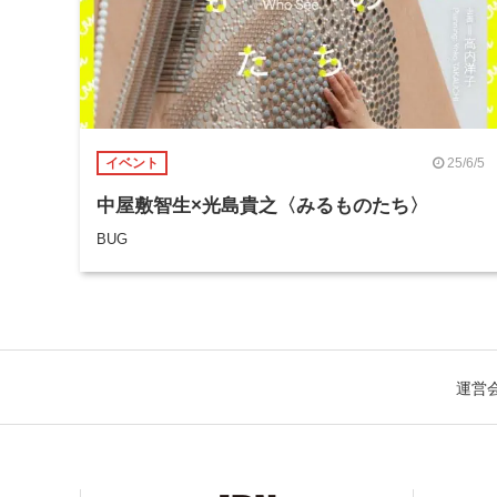
25/6/5
イベント
中屋敷智生×光島貴之〈みるものたち〉
BUG
運営