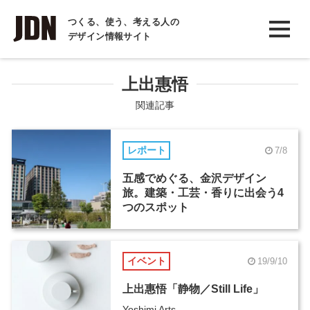
INTERVIEW
つくる、使う、考える人の
デザイン情報サイト
インタビュー
REPORT
上出惠悟
レポート
関連記事
COLUMN
レポート
7/8
コラム
五感でめぐる、金沢デザイン
旅。建築・工芸・香りに出会う4
つのスポット
イベント
19/9/10
上出惠悟「静物／Still Life」
Yoshimi Arts