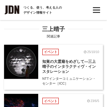
INTERVIEW
つくる、使う、考える人の
デザイン情報サイト
インタビュー
REPORT
三上晴子
レポート
関連記事
COLUMN
イベント
25/10/10
コラム
知覚の大霊廟をめざして―三上
晴子のインタラクティヴ・イン
スタレーション
NTTインターコミュニケーション・
センター［ICC］
イベント
23/6/5