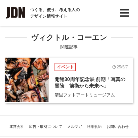
INTERVIEW
つくる、使う、考える人の
デザイン情報サイト
インタビュー
REPORT
ヴィクトル・コーエン
レポート
関連記事
COLUMN
イベント
25/5/7
コラム
開館30周年記念展 前期「写真の
冒険 前衛から未来へ」
清里フォトアートミュージアム
運営会社
広告・取材について
メルマガ
利用規約
お問い合わせ